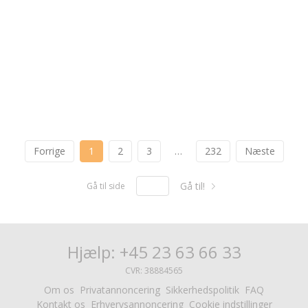
Forrige
1
2
3
…
232
Næste
Gå til!
Gå til side
Hjælp: +45 23 63 66 33
CVR: 38884565
Om os
Privatannoncering
Sikkerhedspolitik
FAQ
Kontakt os
Erhvervsannoncering
Cookie indstillinger