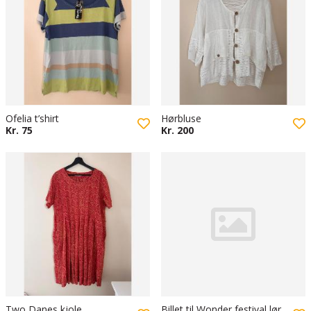
Ofelia t’shirt
Hørbluse
Kr. 75
Kr. 200
Two Danes kjole
Billet til Wonder festival lørdag d. 25/8 2026